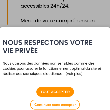
accessibles 24h/24.
Merci de votre compréhension.
NOUS RESPECTONS VOTRE
VIE PRIVÉE
Nous utilisons des données non sensibles comme des
Inscrivez-vous aux
cookies pour assurer le fonctionnement optimal du site et
réaliser des statistiques d’audience... (voir plus)
alertes
TOUT ACCEPTER
Pour être averti des nouvelles actualités sur les
thématiques qui vous intéressent.
Continuer sans accepter