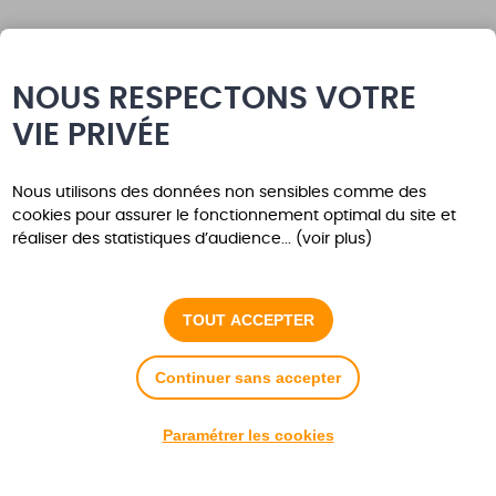
NOUS RESPECTONS VOTRE
VIE PRIVÉE
Nous utilisons des données non sensibles comme des
cookies pour assurer le fonctionnement optimal du site et
réaliser des statistiques d’audience... (voir plus)
Les demandes de subvention
d'investissement ou de
TOUT ACCEPTER
fonctionnement
Continuer sans accepter
Nous vous remercions de bien vouloir retourner le
dossier correspondant à votre demande
(investissement ou fonctionnement) complété et
Paramétrer les cookies
accompagné des pièces justificatives. Retrouvez les
demandes à compléter en téléchargement.