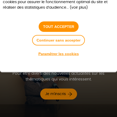
cookies pour assurer le fonctionnement optimal du site et
réaliser des statistiques d’audience... (voir plus)
TOUT ACCEPTER
Continuer sans accepter
Inscrivez-vous aux
Paramétrer les cookies
alertes
Pour être averti des nouvelles actualités sur les
thématiques qui vous intéressent.
Je m'inscris