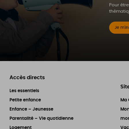
Pour être
thématiqu
Je m'in
Accès directs
Sit
Les essentiels
Petite enfance
Ma C
Enfance – Jeunesse
Mon
Parentalité – Vie quotidienne
mon
Logement
Vac