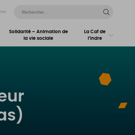
rtes
Solidarité – Animation de
La Caf de
la vie sociale
l’Indre
eur
as)