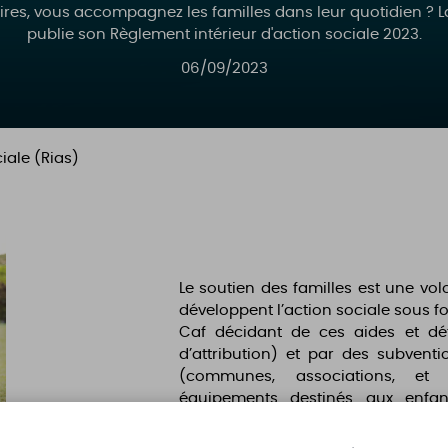
res, vous accompagnez les familles dans leur quotidien ? La
publie son Règlement intérieur d'action sociale 2023.
06/09/2023
iale (Rias)
Le soutien des familles est une volo
développent l’action sociale sous f
Caf décidant de ces aides et déf
d’attribution) et par des subvent
(communes, associations, et 
équipements destinés aux enfan
(crèches, centres de loisirs, lieux
sociaux…).