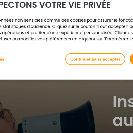
PECTONS VOTRE VIE PRIVÉE
Le Règlement intérieur d’action soc
les aides financières individuel
données non sensibles comme des cookies pour assurer le fonct
conditions d’accès, les bénéfici
es statistiques d’audience. Cliquez sur le bouton "Tout accepter" 
dispositifs offerts pour chaque aide
pérations et profiter d’une expérience personnalisée. Cliquez s
efuser ou modifiez vos préférences en cliquant sur "Paramétrer le
ies
Continuer sans accepter
In
au