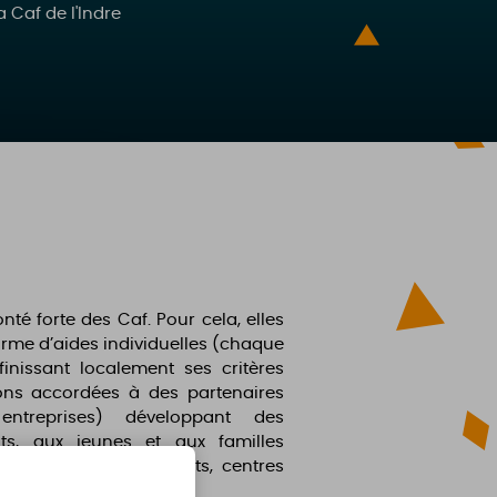
 Caf de l'Indre
nté forte des Caf. Pour cela, elles
orme d’aides individuelles (chaque
inissant localement ses critères
ions accordées à des partenaires
entreprises) développant des
ts, aux jeunes et aux familles
 d’accueil enfant-parents, centres