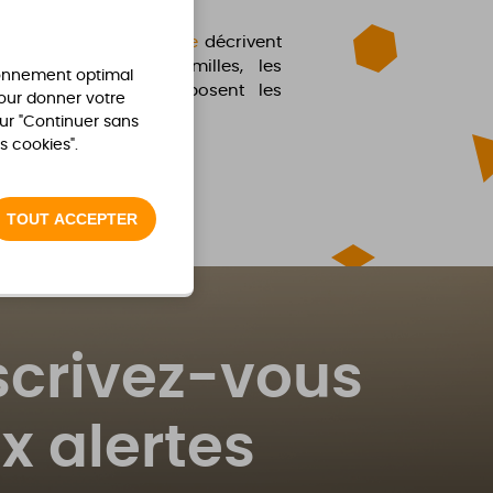
iale de la Caf de l’Indre
décrivent
les proposées aux familles, les
ionnement optimal
aires potentiels et exposent les
pour donner votre
.
ur "Continuer sans
s cookies".
TOUT ACCEPTER
scrivez-vous
x alertes