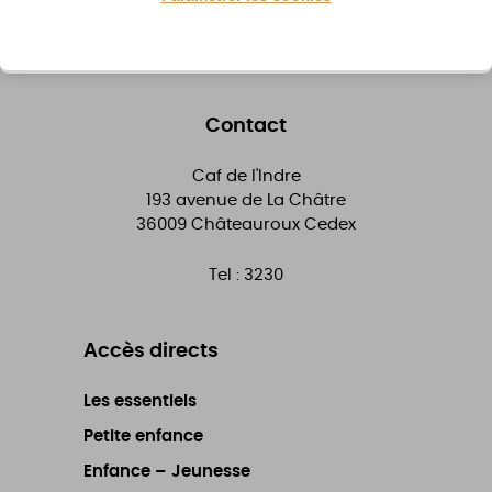
Contact
Caf de l'Indre
193 avenue de La Châtre
36009
Châteauroux Cedex
Tel :
3230
Accès directs
Les essentiels
Petite enfance
Enfance – Jeunesse