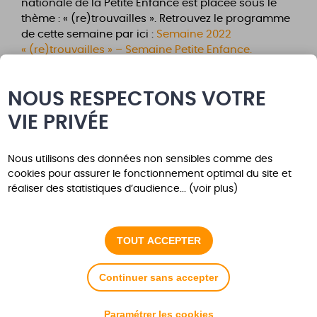
nationale de la Petite Enfance est placée sous le
thème : « (re)trouvailles ». Retrouvez le programme
de cette semaine par ici :
Semaine 2022
« (re)trouvailles » – Semaine Petite Enfance.
NOUS RESPECTONS VOTRE
VIE PRIVÉE
Inscrivez-vous aux
Nous utilisons des données non sensibles comme des
cookies pour assurer le fonctionnement optimal du site et
alertes
réaliser des statistiques d’audience... (voir plus)
Pour être averti des nouvelles actualités sur les
thématiques qui vous intéressent.
TOUT ACCEPTER
Je m'inscris
Continuer sans accepter
Paramétrer les cookies