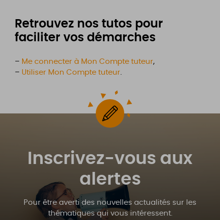
Retrouvez nos tutos pour
faciliter vos démarches
–
Me connecter à Mon Compte tuteur
,
–
Utiliser Mon Compte tuteur
.
Inscrivez-vous aux
alertes
Pour être averti des nouvelles actualités sur les
thématiques qui vous intéressent.