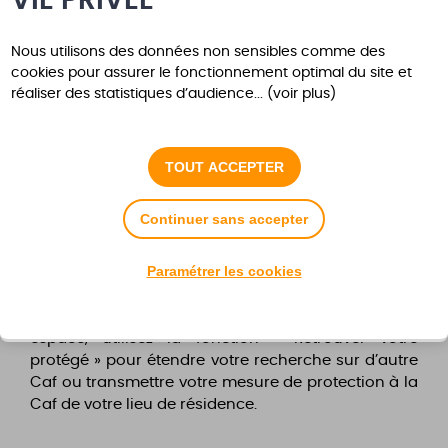
VIE PRIVÉE
Vous êtes allocataire mais pas encore connu
comme tuteur par la Caf :
transmettez le justificatif
Nous utilisons des données non sensibles comme des
cookies pour assurer le fonctionnement optimal du site et
de la mesure de protection directement via
réaliser des statistiques d’audience... (voir plus)
l’espace « Tuteur ». Vous pouvez vous y connecter
avec votre numéro de sécurité sociale et le même
mot de passe que vous utilisez pour accéder à
votre dossier personnel. Le service sera accessible
TOUT ACCEPTER
dès votre démarche enregistrée.
Continuer sans accepter
Vous êtes tuteur et vous n’avez pas encore de
compte :
créez-vous un compte dans l’espace
Paramétrer les cookies
Tuteur de caf.fr. Votre compte sera alors
automatiquement lié à celui de la personne sous
tutelle. Si votre protégé n’est pas présent dans votre
espace, utilisez la fonction « Retrouver votre
protégé » pour étendre votre recherche sur d’autre
Caf ou transmettre votre mesure de protection à la
Caf de votre lieu de résidence.